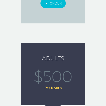
E
ORDER
ADULTS
$500
Per Month