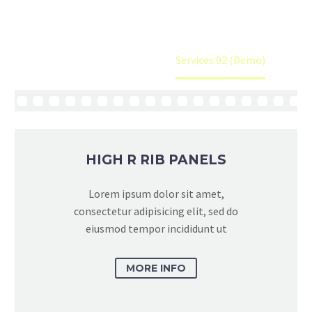
designed to highlight your core competences
Home
Panel Profiles
Services 02 (Demo)
HIGH R RIB PANELS
Lorem ipsum dolor sit amet,
consectetur adipisicing elit, sed do
eiusmod tempor incididunt ut
MORE INFO