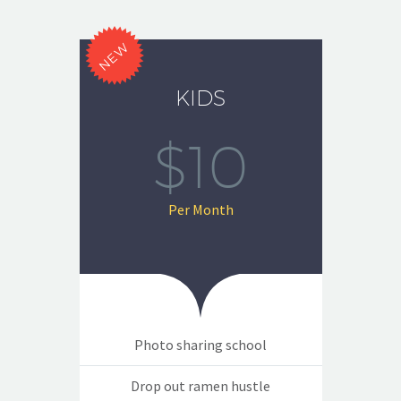
NEW
KIDS
$10
Per Month
Photo sharing school
Drop out ramen hustle