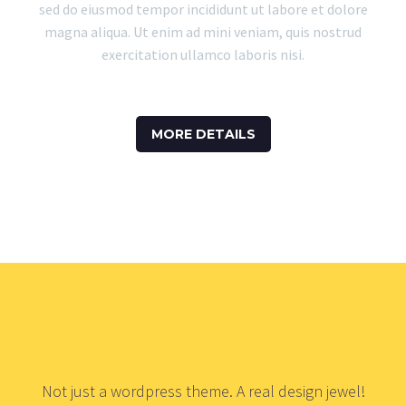
sed do eiusmod tempor incididunt ut labore et dolore
magna aliqua. Ut enim ad mini veniam, quis nostrud
exercitation ullamco laboris nisi.
MORE DETAILS
Not just a wordpress theme. A real design jewel!