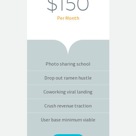
$150
Per Month
Photo sharing school
Drop out ramen hustle
Coworking viral landing
Crush revenue traction
User base minimum viable